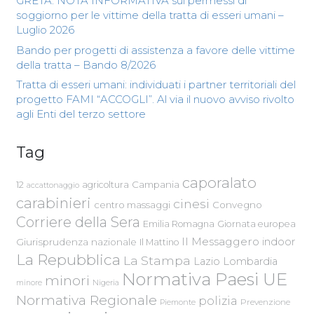
GRETA: NOTA INFORMATIVA sui permessi di
soggiorno per le vittime della tratta di esseri umani –
Luglio 2026
Bando per progetti di assistenza a favore delle vittime
della tratta – Bando 8/2026
Tratta di esseri umani: individuati i partner territoriali del
progetto FAMI “ACCOGLI”. Al via il nuovo avviso rivolto
agli Enti del terzo settore
Tag
caporalato
Campania
12
agricoltura
accattonaggio
carabinieri
cinesi
centro massaggi
Convegno
Corriere della Sera
Emilia Romagna
Giornata europea
Il Messaggero
indoor
Giurisprudenza nazionale
Il Mattino
La Repubblica
La Stampa
Lazio
Lombardia
Normativa Paesi UE
minori
Nigeria
minore
Normativa Regionale
polizia
Piemonte
Prevenzione