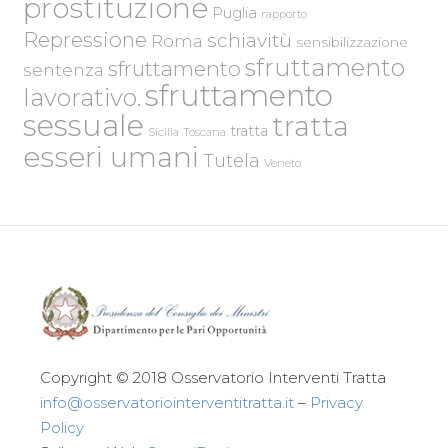
prostituzione
Puglia
rapporto
Repressione
schiavitù
Roma
sensibilizzazione
sfruttamento
sfruttamento
sentenza
sfruttamento
lavorativo.
sessuale
tratta
tratta
Sicilia
Toscana
esseri umani
Tutela
Veneto
Copyright © 2018 Osservatorio Interventi Tratta
info@osservatoriointerventitratta.it
–
Privacy
Policy