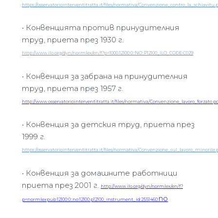
https://osservatoriointerventitratta.it/files/normativa/Convenzione_contro_la_schiavitu.
•
Конвенцията против принудителния
труд, приета през 1930 г.
http://www.ilo.org/dyn/normlex/en/f?p=1000:12100:0::NO::P12100_ILO_CODE:C029
•
Конвенция за забрана на принудителния
труд, приета през 1957 г.
http
://
www
.
osservatoriointerventitratta
.
it
/
files
/
normativa
/
Convenzione
_
lavoro
_
forzato
.
pd
•
Конвенция за детския труд, приета през
1999 г.
https://osservatoriointerventitratta.it/files/normativa/Convenzione_sul_lavoro_minorile.
•
Конвенция за домашните работници
приета през 2001 г.
http://www.ilo.org/dyn/normlex/en/f?
no
p=normlexpub:12100:0::no:12100:p12100_instrument_id:2551460: