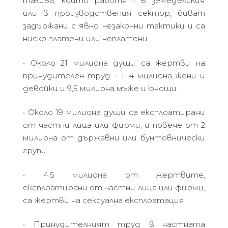
такива, които работят в земеделския
или в производствения сектор, биват
задържани с явно незаконни тактики и са
ниско платени или неплатени.
• Около 21 милиона души са жертви на
принудителен труд – 11,4 милиона жени и
девойки и 9,5 милиона мъже и юноши.
• Около 19 милиона души са експлоатирани
от частни лица или фирми, и повече от 2
милиона от държавни или бунтовнически
групи.
• 4.5 милиона от жертвите,
експлоатирани от частни лица или фирми,
са жертви на сексуална експлоатация.
• Принудителният труд в частната