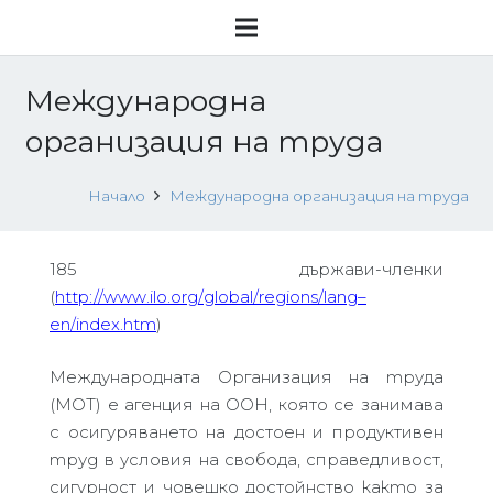
Международна
организация на труда
Начало
Международна организация на труда
185 държави-членки
(
http
://
www
.
ilo
.
org
/
global
/
regions
/
lang
–
en
/
index
.
htm
)
Международната
О
рганизация на
т
руда
(МОТ) е агенция на ООН, която се занимава
с осигуряването на достоен и продуктив
ен
труд
в условия на свобода, справедливост,
сигурност и човешко достойнство
както
за