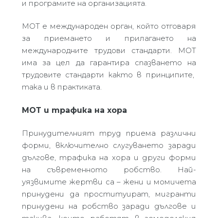
и програмите на организацията.
МОТ е международен орган, който отговаря
за приемането и прилагането на
международните трудови стандарти. МОТ
има за цел да гарантира
спазването на
трудовите стандарти
както в
принципите
,
така и в
практиката.
МОТ и трафика на хора
Принудителният труд приема различни
форми, включително слугуването заради
дългове, трафика на хора и други форми
на съвременното робство. Най-
уязвимите жертви са – жени и момичета
принудени да проституират, мигранти
принудени на робство заради дългове и