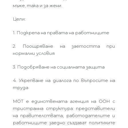
мъже
,
така
и
за
жени.
Ц
ели:
1. Подкрепа на правата на работниците
2. Поощряване на заетостта при
нормални условия
3. Подобряване на социалната защита
4. Укрепване на диалога по въпросите на
труда
МОТ е единствената агенция на ООН с
тристранна структура: представители
на правителствата, работодателите и
работниците заедно
създават политиките