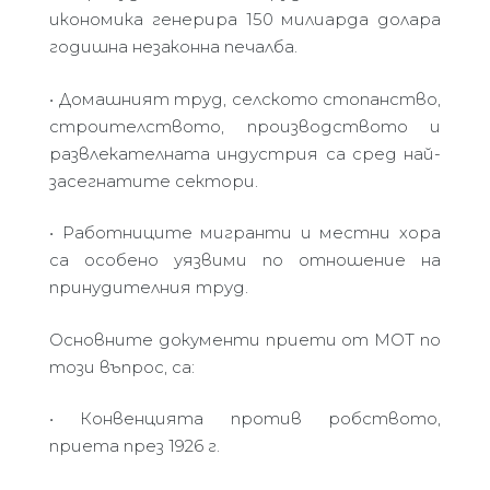
икономика генерира 150 милиарда долара
годишна незаконна печалба.
• Домашният труд, селското стопанство,
строителството, производството и
развлекателната индустрия са сред най-
засегнатите сектори.
• Работниците мигранти и местни хора
са особено уязвими по отношение на
принудителния труд.
Основните документи приети от МОТ по
този въпрос, са:
• Конвенцията против робството,
приета през 1926 г.