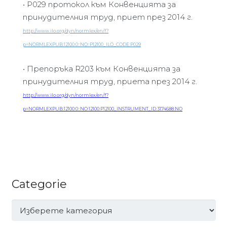
•
P029 протокол към Конвенцията за
принудителния труд, приет през 2014 г.
http://www.ilo.org/dyn/normlex/en/f?
p=NORMLEXPUB:12100:0::NO::P12100_ILO_CODE:P029
•
Препоръка R203 към Конвенцията за
принудителния труд, приета през 2014 г.
http
://
www
.
ilo
.
org
/
dyn
/
normlex
/
en
/
f
?
p
=
NORMLEXPUB
:12100:0::
NO
:12100:
P
12100_
INSTRUMENT
_
ID
:3174688:
NO
Categorie
Categorie